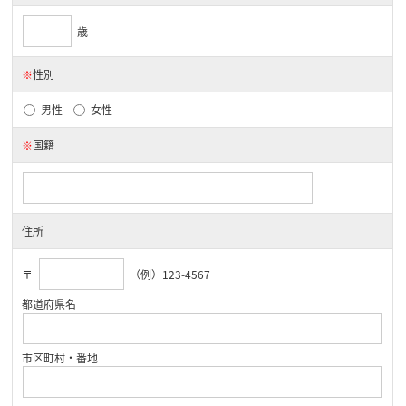
歳
※
性別
男性
女性
※
国籍
住所
〒
（例）123-4567
都道府県名
市区町村・番地