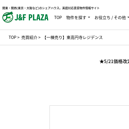
関東・関西(東京・大阪など)のシェアハウス。英語対応賃貸物件情報サイト
TOP
物件を探す
お役立ち / その他
TOP
>
売買紹介
> 【一棟売り】東高円寺レジデンス
★5/21価格