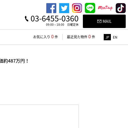
03-6455-0360
MAIL
09:00～18:00 日曜定休
0
0
お気に入り
件
最近見た物件
件
JP
EN
価約487万円！