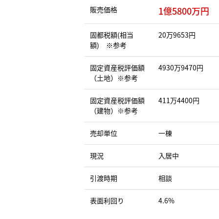
販売価格
1億5800万円
固都税額(相当
20万9653円
額) ※参考
固定資産税評価額
4930万9470円
（土地）※参考
固定資産税評価額
411万4400円
（建物）※参考
売却単位
一棟
現況
入居中
引渡時期
相談
表面利回り
4.6%