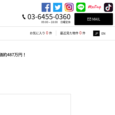
03-6455-0360
MAIL
09:00～18:00 日曜定休
0
0
お気に入り
件
最近見た物件
件
JP
EN
価約487万円！