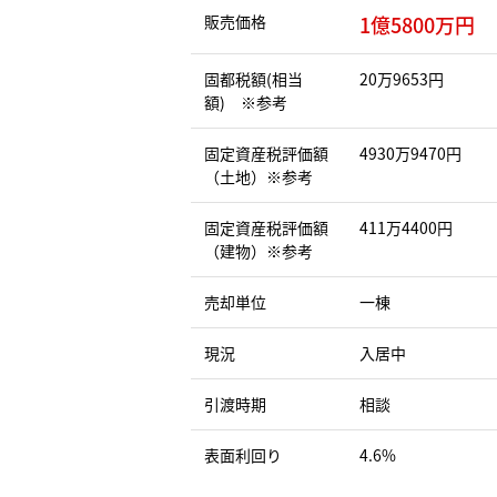
販売価格
1億5800万円
固都税額(相当
20万9653円
額) ※参考
固定資産税評価額
4930万9470円
（土地）※参考
固定資産税評価額
411万4400円
（建物）※参考
売却単位
一棟
現況
入居中
引渡時期
相談
表面利回り
4.6%