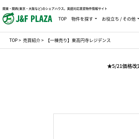
関東・関西(東京・大阪など)のシェアハウス。英語対応賃貸物件情報サイト
TOP
物件を探す
お役立ち / その他
TOP
>
売買紹介
> 【一棟売り】東高円寺レジデンス
★5/21価格