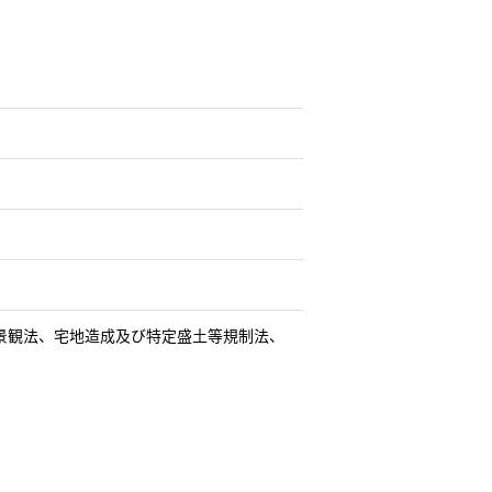
㎡)、景観法、宅地造成及び特定盛土等規制法、