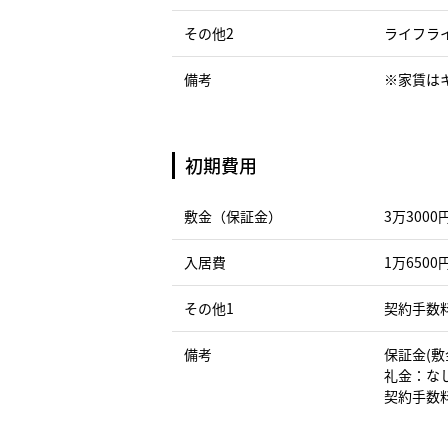
その他2
ライフライン
備考
※家賃はキ
初期費用
敷金（保証金）
3万3000
入居費
1万6500
その他1
契約手数料
備考
保証金(敷
礼金：な
契約手数料