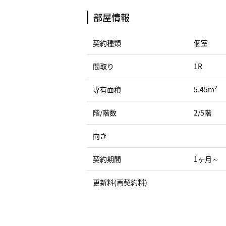
部屋情報
契約種類
個室
間取り
1R
専有面積
5.45m²
階/階数
2/5階
向き
契約期間
1ヶ月～
更新料(再契約料)