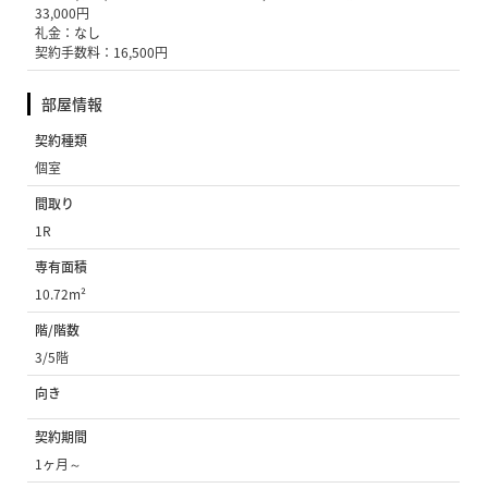
33,000円
礼金：なし
契約手数料：16,500円
部屋情報
契約種類
個室
間取り
1R
専有面積
10.72m²
階/階数
3/5階
向き
契約期間
1ヶ月～