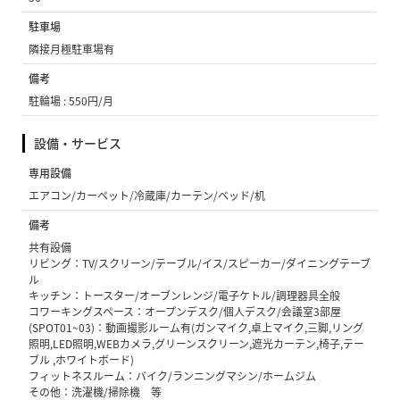
駐車場
隣接月極駐車場有
備考
駐輪場 : 550円/月
設備・サービス
専用設備
エアコン/カーペット/冷蔵庫/カーテン/ベッド/机
備考
共有設備
リビング：TV/スクリーン/テーブル/イス/スピーカー/ダイニングテーブ
ル
キッチン：トースター/オーブンレンジ/電子ケトル/調理器具全般
コワーキングスペース：オープンデスク/個人デスク/会議室3部屋
(SPOT01~03)：動画撮影ルーム有(ガンマイク,卓上マイク,三脚,リング
照明,LED照明,WEBカメラ,グリーンスクリーン,遮光カーテン,椅子,テー
ブル ,ホワイトボード)
フィットネスルーム：バイク/ランニングマシン/ホームジム
その他：洗濯機/掃除機 等