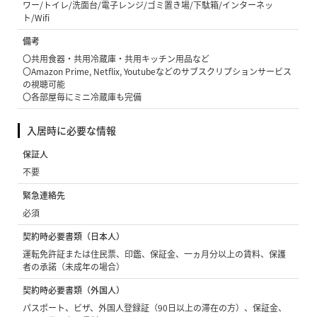
ワー/トイレ/洗面台/電子レンジ/ゴミ置き場/下駄箱/インターネッ
ト/Wifi
備考
〇共用食器・共用冷蔵庫・共用キッチン用品など
〇Amazon Prime, Netflix, Youtubeなどのサブスクリプションサービス
の視聴可能
〇各部屋毎にミニ冷蔵庫も完備
入居時に必要な情報
保証人
不要
緊急連絡先
必須
契約時必要書類（日本人）
運転免許証または住民票、印鑑、保証金、一ヵ月分以上の賃料、保護
者の承諾（未成年の場合）
契約時必要書類（外国人）
パスポート、ビザ、外国人登録証（90日以上の滞在の方）、保証金、