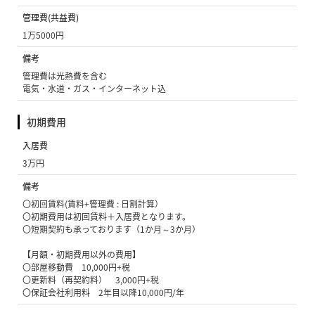
管理費(共益費)
1万5000円
備考
管理費は光熱費を含む
電気・水道・ガス・インターネット込
初期費用
入居費
3万円
備考
〇初回賃料(賃料+管理費 : 日割計算）
〇初期費用は初回賃料＋入居費となります。
〇短期契約も承っております（1か月～3か月）
【月額・初期費用以外の費用】
〇部屋移動費 10,000円+税
〇更新料（再契約料） 3,000円+税
〇保証会社利用料 2年目以降10,000円/年