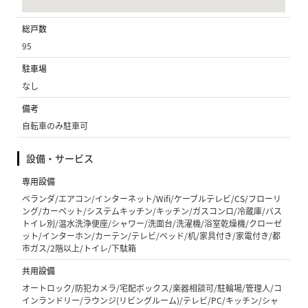
総戸数
95
駐車場
なし
備考
自転車のみ駐車可
設備・サービス
専用設備
ベランダ/エアコン/インターネット/Wifi/ケーブルテレビ/CS/フローリ
ング/カーペット/システムキッチン/キッチン/ガスコンロ/冷蔵庫/バス
トイレ別/温水洗浄便座/シャワー/洗面台/洗濯機/浴室乾燥機/クローゼ
ット/インターホン/カーテン/テレビ/ベッド/机/家具付き/家電付き/都
市ガス/2階以上/トイレ/下駄箱
共用設備
オートロック/防犯カメラ/宅配ボックス/楽器相談可/駐輪場/管理人/コ
インランドリー/ラウンジ(リビングルーム)/テレビ/PC/キッチン/シャ