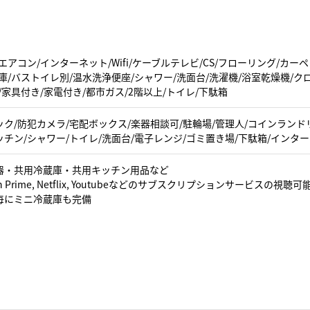
エアコン/インターネット/Wifi/ケーブルテレビ/CS/フローリング/カ
庫/バストイレ別/温水洗浄便座/シャワー/洗面台/洗濯機/浴室乾燥機/ク
/家具付き/家電付き/都市ガス/2階以上/トイレ/下駄箱
ク/防犯カメラ/宅配ボックス/楽器相談可/駐輪場/管理人/コインランドリ
キッチン/シャワー/トイレ/洗面台/電子レンジ/ゴミ置き場/下駄箱/インターネ
器・共用冷蔵庫・共用キッチン用品など
n Prime, Netflix, Youtubeなどのサブスクリプションサービスの視聴可
毎にミニ冷蔵庫も完備