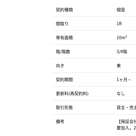
契約種類
個室
間取り
1R
専有面積
10m²
階/階数
3/4階
向き
東
契約期間
1ヶ月～
更新料(再契約料)
なし
取引形態
貸主・売
備考
【保証会
要加入。2