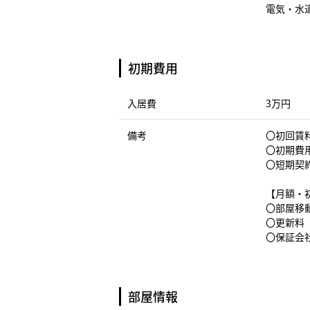
電気・水
初期費用
入居費
3万円
備考
〇初回賃料
〇初期費
〇短期契
【月額・
〇部屋移動
〇更新料（
〇保証会社
部屋情報