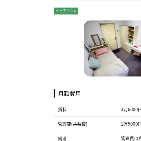
シェアハウス
個室
月額費用
賃料
3万6000
管理費(共益費)
1万5000
備考
管理費は