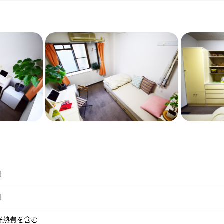
円
円
光熱費を含む