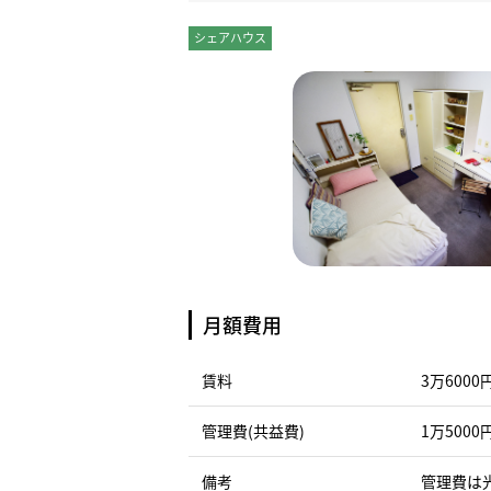
シェアハウス
個室
月額費用
賃料
3万6000
管理費(共益費)
1万5000
備考
管理費は