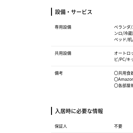
設備・サービス
専用設備
ベランダ/
ンロ/冷蔵
ベッド/机
共用設備
オートロッ
ビ/PC/
備考
〇共用食
〇Amazo
〇各部屋
入居時に必要な情報
保証人
不要