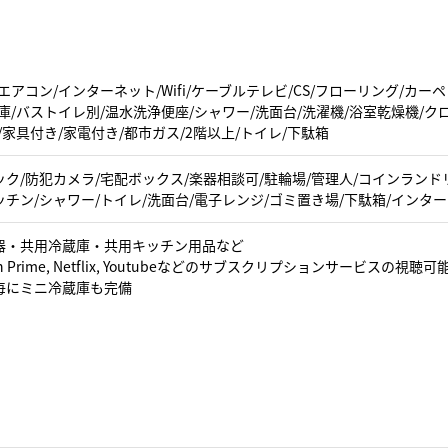
エアコン/インターネット/Wifi/ケーブルテレビ/CS/フローリング/カ
庫/バストイレ別/温水洗浄便座/シャワー/洗面台/洗濯機/浴室乾燥機/ク
/家具付き/家電付き/都市ガス/2階以上/トイレ/下駄箱
ク/防犯カメラ/宅配ボックス/楽器相談可/駐輪場/管理人/コインランドリ
キッチン/シャワー/トイレ/洗面台/電子レンジ/ゴミ置き場/下駄箱/インターネ
器・共用冷蔵庫・共用キッチン用品など
n Prime, Netflix, Youtubeなどのサブスクリプションサービスの視聴可
毎にミニ冷蔵庫も完備