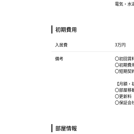
電気・水
初期費用
入居費
3万円
備考
〇初回賃料
〇初期費
〇短期契
【月額・
〇部屋移動
〇更新料（
〇保証会社
部屋情報