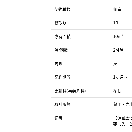
契約種類
個室
間取り
1R
専有面積
10m²
階/階数
2/4階
向き
東
契約期間
1ヶ月～
更新料(再契約料)
なし
取引形態
貸主・売
備考
【保証会
要加入。2