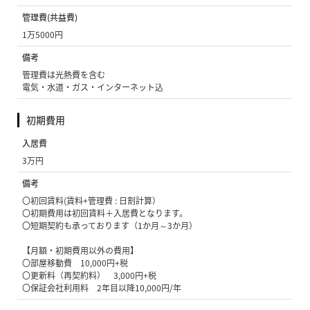
管理費(共益費)
1万5000円
備考
管理費は光熱費を含む
電気・水道・ガス・インターネット込
初期費用
入居費
3万円
備考
〇初回賃料(賃料+管理費 : 日割計算）
〇初期費用は初回賃料＋入居費となります。
〇短期契約も承っております（1か月～3か月）
【月額・初期費用以外の費用】
〇部屋移動費 10,000円+税
〇更新料（再契約料） 3,000円+税
〇保証会社利用料 2年目以降10,000円/年