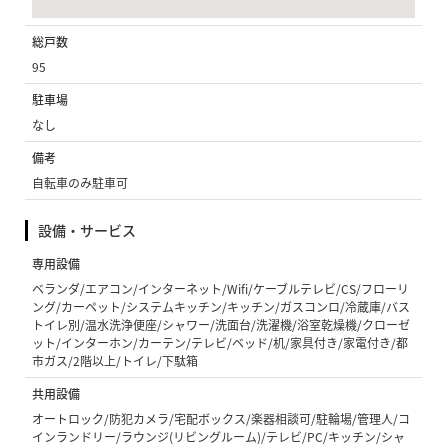
総戸数
95
駐車場
なし
備考
自転車のみ駐車可
設備・サービス
専用設備
ベランダ/エアコン/インターネット/Wifi/ケーブルテレビ/CS/フローリ
ング/カーペット/システムキッチン/キッチン/ガスコンロ/冷蔵庫/バス
トイレ別/温水洗浄便座/シャワー/洗面台/洗濯機/浴室乾燥機/クローゼ
ット/インターホン/カーテン/テレビ/ベッド/机/家具付き/家電付き/都
市ガス/2階以上/トイレ/下駄箱
共用設備
オートロック/防犯カメラ/宅配ボックス/楽器相談可/駐輪場/管理人/コ
インランドリー/ラウンジ(リビングルーム)/テレビ/PC/キッチン/シャ