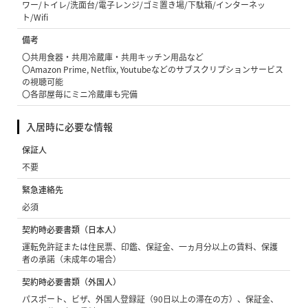
ワー/トイレ/洗面台/電子レンジ/ゴミ置き場/下駄箱/インターネッ
ト/Wifi
備考
〇共用食器・共用冷蔵庫・共用キッチン用品など
〇Amazon Prime, Netflix, Youtubeなどのサブスクリプションサービス
の視聴可能
〇各部屋毎にミニ冷蔵庫も完備
入居時に必要な情報
保証人
不要
緊急連絡先
必須
契約時必要書類（日本人）
運転免許証または住民票、印鑑、保証金、一ヵ月分以上の賃料、保護
者の承諾（未成年の場合）
契約時必要書類（外国人）
パスポート、ビザ、外国人登録証（90日以上の滞在の方）、保証金、