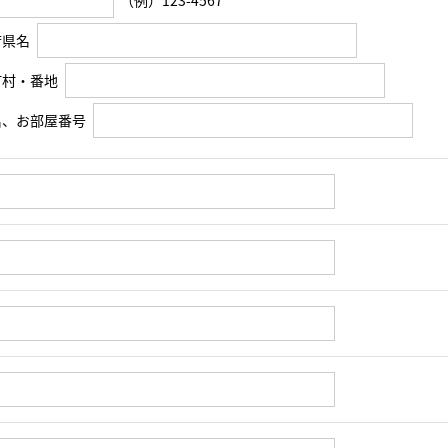
（例）123-4567
府県名
町村・番地
名、お部屋番号