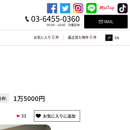
03-6455-0360
MAIL
09:00～18:00 日曜定休
0
0
お気に入り
件
最近見た物件
件
JP
EN
1万5000円
費)
53