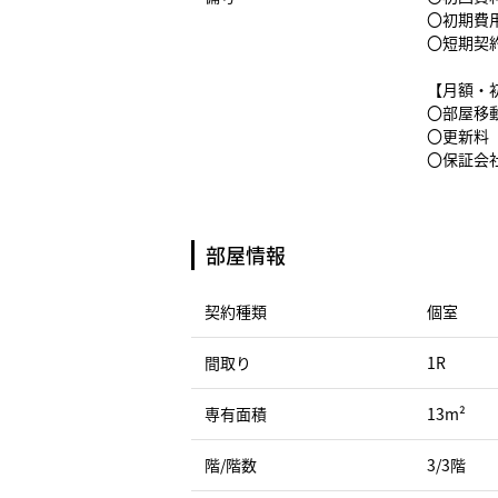
〇初期費
〇短期契
【月額・
〇部屋移動
〇更新料（
〇保証会社
部屋情報
契約種類
個室
間取り
1R
専有面積
13m²
階/階数
3/3階