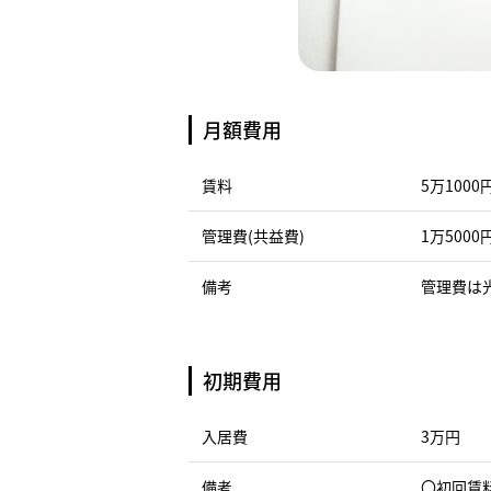
月額費用
賃料
5万1000
管理費(共益費)
1万5000
備考
管理費は
初期費用
入居費
3万円
備考
〇初回賃料