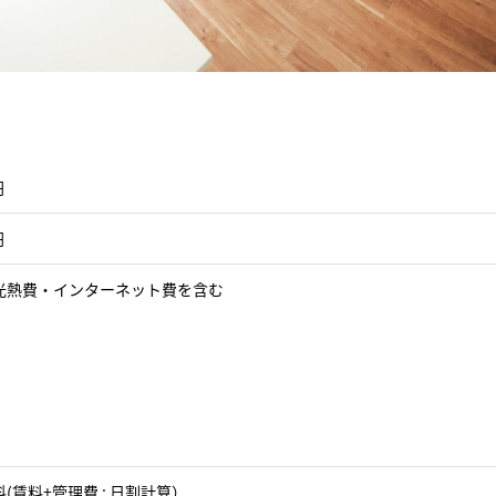
円
円
光熱費・インターネット費を含む
(賃料+管理費 : 日割計算）