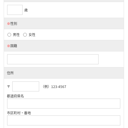
歳
※
性別
男性
女性
※
国籍
住所
〒
（例）123-4567
都道府県名
市区町村・番地