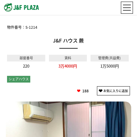
物件番号：
S-1214
J&F ハウス 蕨
部屋番号
賃料
管理費(共益費)
220
3万4000円
1万5000円
シェアハウス
個室
188