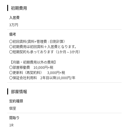
初期費用
入居費
3万円
備考
〇初回賃料(賃料+管理費 : 日割計算）
〇初期費用は初回賃料＋入居費となります。
〇短期契約も承っております（1か月～3か月）
【月額・初期費用以外の費用】
〇部屋移動費 10,000円+税
〇更新料（再契約料） 3,000円+税
〇保証会社利用料 2年目以降10,000円/年
部屋情報
契約種類
個室
間取り
1R