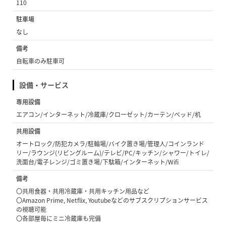
110
駐車場
なし
備考
自転車のみ駐車可
設備・サービス
専用設備
エアコン/インターネット/冷蔵庫/クローゼット/カーテン/ベッド/机
共用設備
オートロック/防犯カメラ/駐輪場/バイク置き場/管理人/コインランド
リー/ラウンジ(リビングルーム)/テレビ/PC/キッチン/シャワー/トイレ/
洗面台/電子レンジ/ゴミ置き場/下駄箱/インターネット/Wifi
備考
〇共用食器・共用冷蔵庫・共用キッチン用品など
〇Amazon Prime, Netflix, Youtubeなどのサブスクリプションサービス
の視聴可能
〇各部屋毎にミニ冷蔵庫も完備