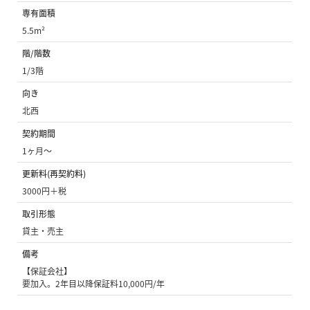
専有面積
5.5m²
階/階数
1/3階
向き
北西
契約期間
1ヶ月〜
更新料(再契約料)
3000円＋税
取引形態
貸主・売主
備考
【保証会社】
要加入。2年目以降保証料10,000円/年