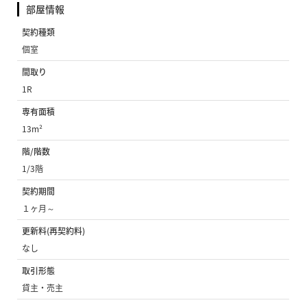
部屋情報
契約種類
個室
間取り
1R
専有面積
13m²
階/階数
1/3階
契約期間
１ヶ月～
更新料(再契約料)
なし
取引形態
貸主・売主