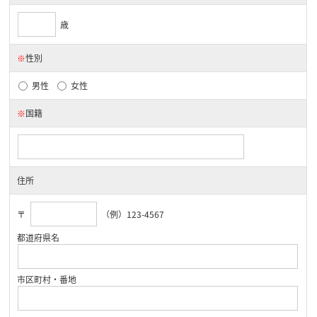
歳
※
性別
男性
女性
※
国籍
住所
〒
（例）123-4567
都道府県名
市区町村・番地