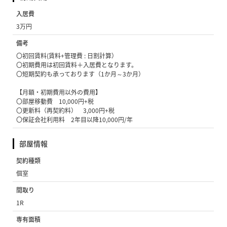
入居費
3万円
備考
〇初回賃料(賃料+管理費 : 日割計算）
〇初期費用は初回賃料＋入居費となります。
〇短期契約も承っております（1か月～3か月）
【月額・初期費用以外の費用】
〇部屋移動費 10,000円+税
〇更新料（再契約料） 3,000円+税
〇保証会社利用料 2年目以降10,000円/年
部屋情報
契約種類
個室
間取り
1R
専有面積