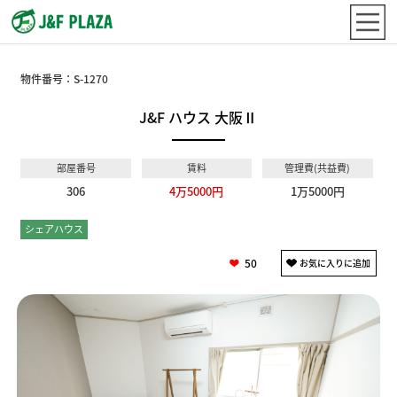
物件番号：
S-1270
J&F ハウス 大阪Ⅱ
部屋番号
賃料
管理費(共益費)
306
4万5000円
1万5000円
シェアハウス
個室
50