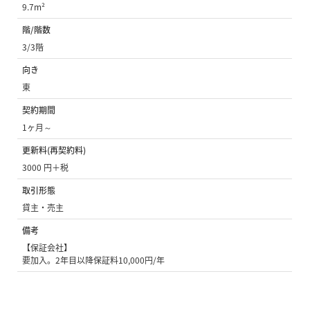
9.7m²
階/階数
3/3階
向き
東
契約期間
1ヶ月～
更新料(再契約料)
3000 円＋税
取引形態
貸主・売主
備考
【保証会社】
要加入。2年目以降保証料10,000円/年