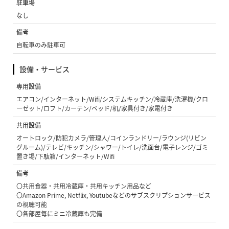
駐車場
なし
備考
自転車のみ駐車可
設備・サービス
専用設備
エアコン/インターネット/Wifi/システムキッチン/冷蔵庫/洗濯機/クロ
ーゼット/ロフト/カーテン/ベッド/机/家具付き/家電付き
共用設備
オートロック/防犯カメラ/管理人/コインランドリー/ラウンジ(リビン
グルーム)/テレビ/キッチン/シャワー/トイレ/洗面台/電子レンジ/ゴミ
置き場/下駄箱/インターネット/Wifi
備考
〇共用食器・共用冷蔵庫・共用キッチン用品など
〇Amazon Prime, Netflix, Youtubeなどのサブスクリプションサービス
の視聴可能
〇各部屋毎にミニ冷蔵庫も完備