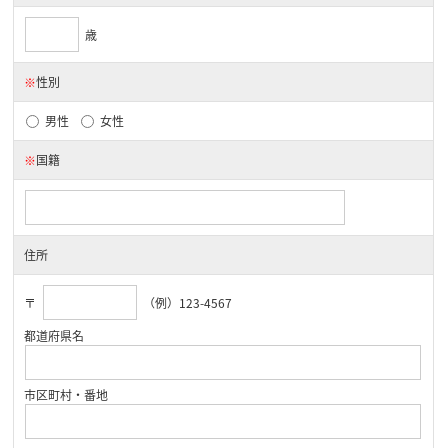
歳
※
性別
男性
女性
※
国籍
住所
〒
（例）123-4567
都道府県名
市区町村・番地