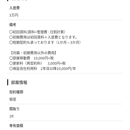
入居費
3万円
備考
〇初回賃料(賃料+管理費 : 日割計算）
〇初期費用は初回賃料＋入居費となります。
〇短期契約も承っております（1か月～3か月）
【月額・初期費用以外の費用】
〇部屋移動費 10,000円+税
〇更新料（再契約料） 3,000円+税
〇保証会社利用料 2年目以降10,000円/年
部屋情報
契約種類
個室
間取り
1R
専有面積