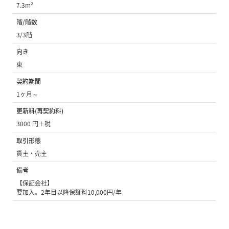
7.3m²
階/階数
3/3階
向き
東
契約期間
1ヶ月～
更新料(再契約料)
3000 円＋税
取引形態
貸主・売主
備考
【保証会社】
要加入。2年目以降保証料10,000円/年