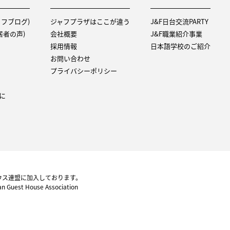
タッフブログ)
ジャフプラザはここが違う
J&F日台交流PARTY
（入居者の声)
会社概要
J&F職業紹介事業
採用情報
日本語学校のご紹介
お問い合わせ
プライバシーポリシー
に
ウス連盟に加入しております。
pan Guest House Association