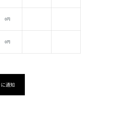
0円
0円
きに通知