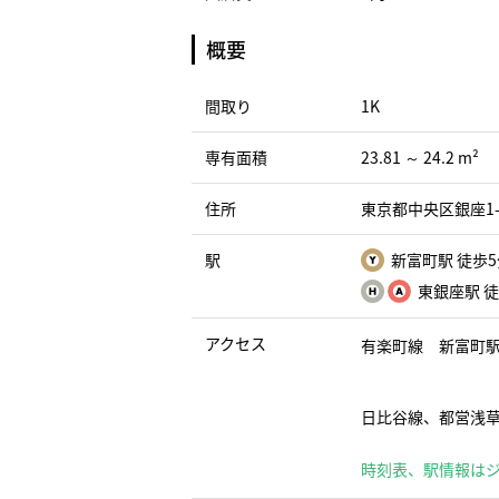
概要
間取り
1K
専有面積
23.81 ～ 24.2 m²
住所
東京都中央区銀座1-2
駅
新富町駅 徒歩
東銀座駅 
アクセス
有楽町線 新富町駅
日比谷線、都営浅草
時刻表、駅情報は