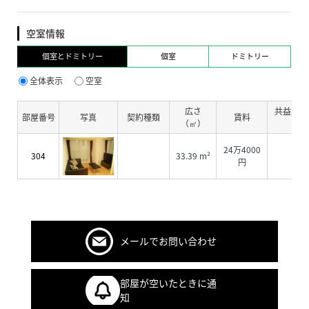
空室情報
個室とドミトリー
個室
ドミトリー
全体表示
空室
広さ
共益費・
部屋番号
写真
契約種類
賃料
（㎡）
費
24万4000
304
33.39 m²
0円
円
メールでお問い合わせ
部屋が空いたときに通
知