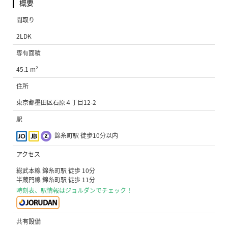
概要
間取り
2LDK
専有面積
45.1 m²
住所
東京都墨田区石原４丁目12-2
駅
錦糸町駅 徒歩10分以内
アクセス
総武本線 錦糸町駅 徒歩 10分
半蔵門線 錦糸町駅 徒歩 11分
時刻表、駅情報はジョルダンでチェック！
共有設備