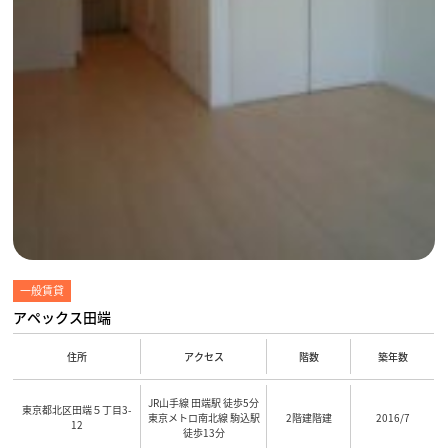
一般賃貸
アペックス田端
住所
アクセス
階数
築年数
JR山手線 田端駅 徒歩5分
東京都北区田端５丁目3-
東京メトロ南北線 駒込駅
2階建階建
2016/7
12
徒歩13分