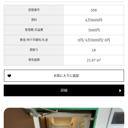
部屋番号
508
賃料
6万9000円
管理費/共益費
5000円
敷金/仲介手数料/礼金
0円/ 6万9000円/ 0円
間取り
1K
専有面積
21.87 m²
詳細