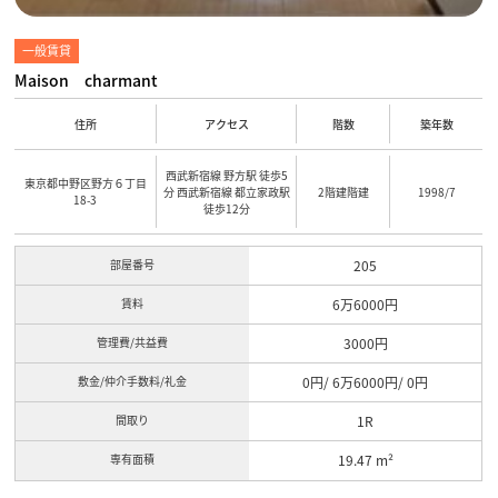
一般賃貸
Maison charmant
住所
アクセス
階数
築年数
西武新宿線 野方駅 徒歩5
東京都中野区野方６丁目
分 西武新宿線 都立家政駅
2階建階建
1998/7
18-3
徒歩12分
部屋番号
205
賃料
6万6000円
管理費/共益費
3000円
敷金/仲介手数料/礼金
0円/ 6万6000円/ 0円
間取り
1R
専有面積
19.47 m²