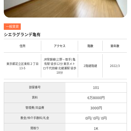
一般賃貸
シエラグランデ亀有
住所
アクセス
階数
築年数
JR常磐線(上野～取手) 亀
東京都足立区東和２丁目
有駅 徒歩12分 東京メト
2階建階建
2022/3
13-5
ロ千代田線 北綾瀬駅 徒歩
18分
部屋番号
101
賃料
6万8000円
管理費/共益費
3000円
敷金/仲介手数料/礼金
0円/ 0円/ 0円
間取り
1K