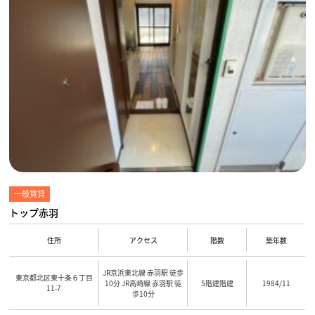
一般賃貸
トップ赤羽
住所
アクセス
階数
築年数
JR京浜東北線 赤羽駅 徒歩
東京都北区東十条６丁目
10分 JR高崎線 赤羽駅 徒
5階建階建
1984/11
11-7
歩10分