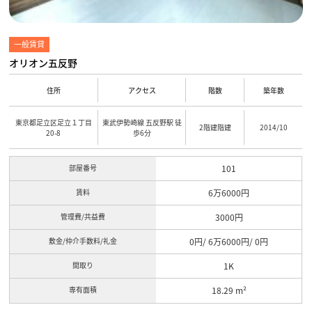
一般賃貸
オリオン五反野
住所
アクセス
階数
築年数
東京都足立区足立１丁目
東武伊勢崎線 五反野駅 徒
2階建階建
2014/10
20-8
歩6分
部屋番号
101
賃料
6万6000円
管理費/共益費
3000円
敷金/仲介手数料/礼金
0円/ 6万6000円/ 0円
間取り
1K
専有面積
18.29 m²