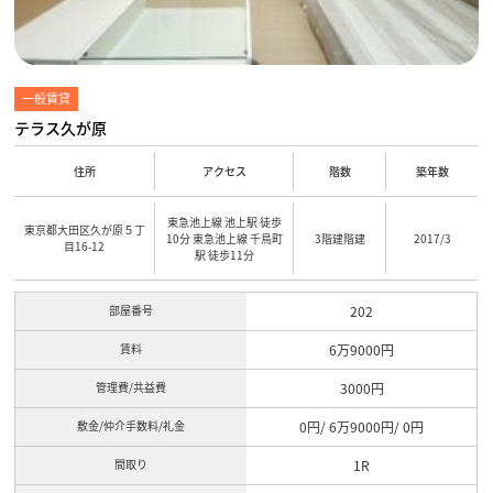
一般賃貸
テラス久が原
住所
アクセス
階数
築年数
東急池上線 池上駅 徒歩
東京都大田区久が原５丁
10分 東急池上線 千鳥町
3階建階建
2017/3
目16-12
駅 徒歩11分
部屋番号
202
賃料
6万9000円
管理費/共益費
3000円
敷金/仲介手数料/礼金
0円/ 6万9000円/ 0円
間取り
1R