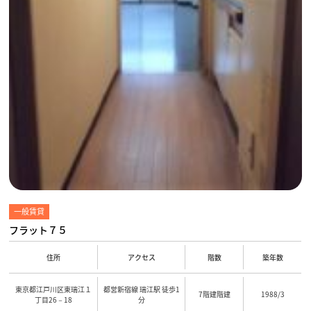
一般賃貸
フラット７５
住所
アクセス
階数
築年数
東京都江戸川区東瑞江１
都営新宿線 瑞江駅 徒歩1
7階建階建
1988/3
丁目26－18
分