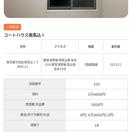
一般賃貸
コートハウス南馬込Ⅱ
住所
アクセス
階数
築年数
都営浅草線 西馬込駅 徒歩
東京都大田区南馬込１丁
10分 都営浅草線 馬込駅
2階建階建
2013/11
目60-13
徒歩14分
部屋番号
102
賃料
6万4000円
管理費/共益費
3000円
敷金/仲介手数料/礼金
0円/ 6万4000円/ 0円
間取り
1R