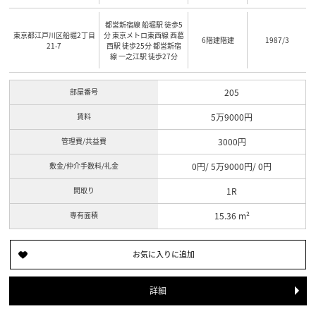
都営新宿線 船堀駅 徒歩5
東京都江戸川区船堀2丁目
分 東京メトロ東西線 西葛
6階建階建
1987/3
21-7
西駅 徒歩25分 都営新宿
線 一之江駅 徒歩27分
部屋番号
205
賃料
5万9000円
管理費/共益費
3000円
敷金/仲介手数料/礼金
0円/ 5万9000円/ 0円
間取り
1R
専有面積
15.36 m²
詳細