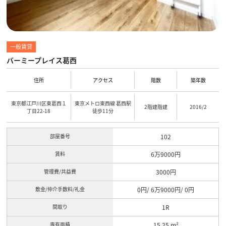
一般賃貸
バーミープレイス葛西
住所
アクセス
階数
築年数
東京都江戸川区東葛西１
東京メトロ東西線 葛西駅
2階建階建
2016/2
丁目22-18
徒歩11分
部屋番号
102
賃料
6万9000円
管理費/共益費
3000円
敷金/仲介手数料/礼金
0円/ 6万9000円/ 0円
間取り
1R
専有面積
15.25 m²