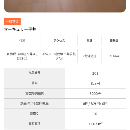
一般賃貸
マーキュリー平井
住所
アクセス
階数
築年数
東京都江戸川区平井４丁
JR中央・総武線 平井駅 徒
2階建階建
2018/4
目22-10
歩7分
部屋番号
201
賃料
8万円
管理費/共益費
3000円
敷金/仲介手数料/礼金
0円/ 8万円/ 0円
間取り
1R
専有面積
21.62 m²