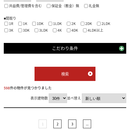
共益費/管理費を含む
保証金（敷金）無
礼金無
■間取り
1R
1K
1DK
1LDK
2K
2DK
2LDK
3K
3DK
3LDK
4K
4DK
4LDK以上
こだわり条件
598
件の物件が見つかりました
表示建物数
並べ替え
1
2
3
...