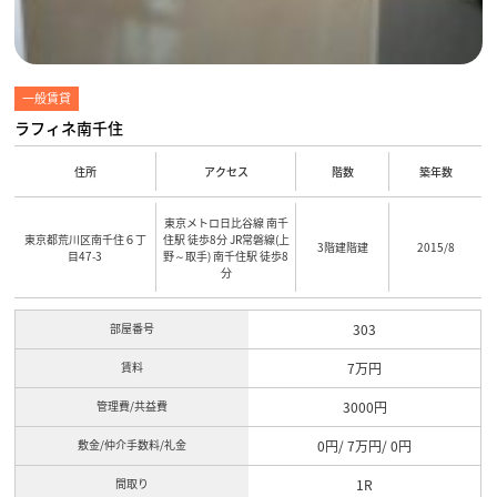
一般賃貸
ラフィネ南千住
住所
アクセス
階数
築年数
東京メトロ日比谷線 南千
東京都荒川区南千住６丁
住駅 徒歩8分 JR常磐線(上
3階建階建
2015/8
目47-3
野～取手) 南千住駅 徒歩8
分
部屋番号
303
賃料
7万円
管理費/共益費
3000円
敷金/仲介手数料/礼金
0円/ 7万円/ 0円
間取り
1R