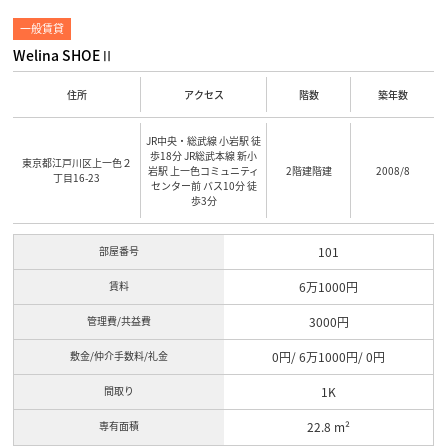
一般賃貸
Welina SHOEⅡ
住所
アクセス
階数
築年数
JR中央・総武線 小岩駅 徒
歩18分 JR総武本線 新小
東京都江戸川区上一色２
岩駅 上一色コミュニティ
2階建階建
2008/8
丁目16-23
センター前 バス10分 徒
歩3分
部屋番号
101
賃料
6万1000円
管理費/共益費
3000円
敷金/仲介手数料/礼金
0円/ 6万1000円/ 0円
間取り
1K
専有面積
22.8 m²