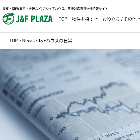
関東・関西(東京・大阪など)のシェアハウス。英語対応賃貸物件情報サイト
TOP
物件を探す
お役立ち / その他
TOP
>
News
> J&Fハウスの日常