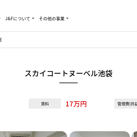
J&Fについて
その他の事業
室
スカイコートヌーベル池袋
17万円
賃料
管理費(共益