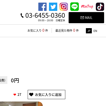
03-6455-0360
MAIL
09:00～18:00 日曜定休
0
0
お気に入り
件
最近見た物件
件
JP
EN
0円
費)
27