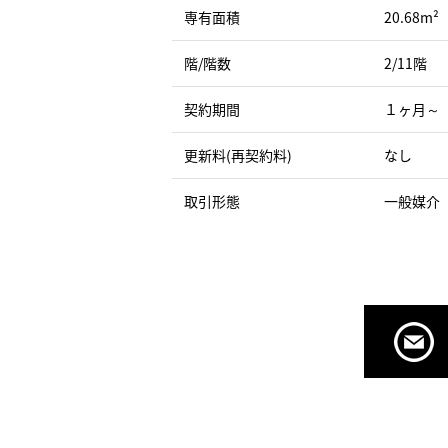
専有面積
20.68m²
階/階数
2/11階
契約期間
１ヶ月～
更新料(再契約料)
なし
取引形態
一般媒介