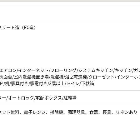
クリート造（RC造）
エアコン/インターネット/フローリング/システムキッチン/キッチン/ガ
洗面台/室内洗濯機置き場/洗濯機/浴室乾燥機/クローゼット/インターホ
ド/机/家具付き/家電付き/2階以上/トイレ/下駄箱
ター/オートロック/宅配ボックス/駐輪場
ネット無料、電子レンジ、掃除機、調理器具、食器、寝具、リネンあり