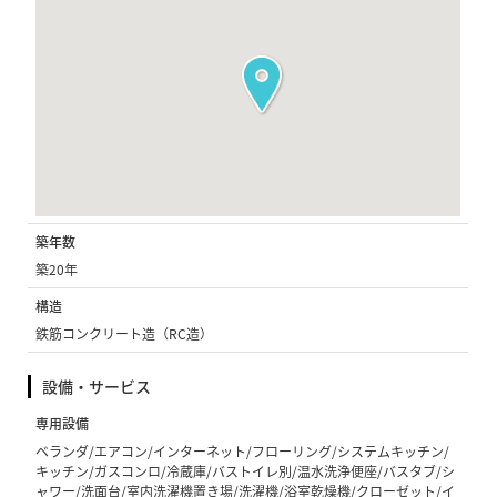
築年数
築20年
構造
鉄筋コンクリート造（RC造）
設備・サービス
専用設備
ベランダ/エアコン/インターネット/フローリング/システムキッチン/
キッチン/ガスコンロ/冷蔵庫/バストイレ別/温水洗浄便座/バスタブ/シ
ャワー/洗面台/室内洗濯機置き場/洗濯機/浴室乾燥機/クローゼット/イ