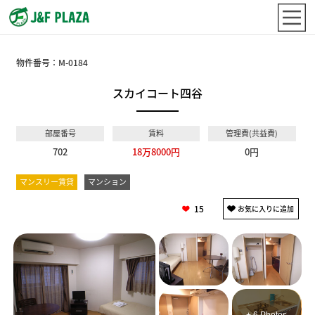
物件番号：
M-0184
スカイコート四谷
部屋番号
賃料
管理費(共益費)
702
18万8000円
0円
マンスリー賃貸
マンション
15