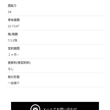
間取り
1K
専有面積
22.71m²
階/階数
7/11階
契約期間
１ヶ月～
更新料(再契約料)
なし
取引形態
一般媒介
メールでお問い合わせ