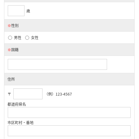
歳
※
性別
男性
女性
※
国籍
住所
〒
（例）123-4567
都道府県名
市区町村・番地