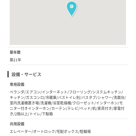
築年数
築21年
設備・サービス
専用設備
ベランダ/エアコン/インターネット/フローリング/システムキッチン/
キッチン/ガスコンロ/冷蔵庫/バストイレ別/バスタブ/シャワー/洗面台/
室内洗濯機置き場/洗濯機/浴室乾燥機/クローゼット/インターホン/モ
ニター付きインターホン/カーテン/テレビ/ベッド/机/家具付き/家電付
き/2階以上/トイレ/下駄箱
共用設備
エレベーター/オートロック/宅配ボックス/駐輪場