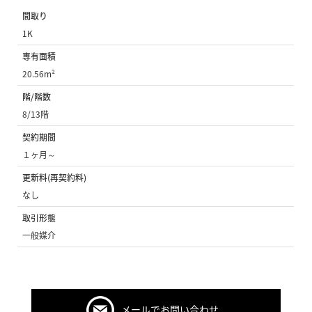
間取り
1K
専有面積
20.56m²
階/階数
8/13階
契約期間
１ヶ月～
更新料(再契約料)
なし
取引形態
一般媒介
メールでお問い合わせ