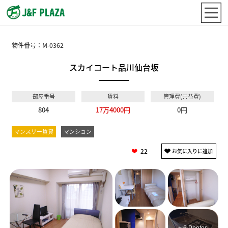
物件番号：
M-0362
スカイコート品川仙台坂
部屋番号
賃料
管理費(共益費)
804
17万4000円
0円
マンスリー賃貸
マンション
22