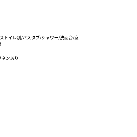
ストイレ別/バスタブ/シャワー/洗面台/室
箱
リネンあり