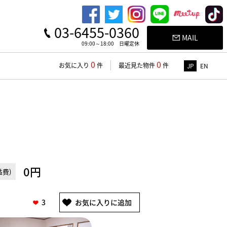
03-6455-0360
MAIL
09:00～18:00 日曜定休
0
0
お気に入り
件
最近見た物件
件
JP
EN
0円
費)
3