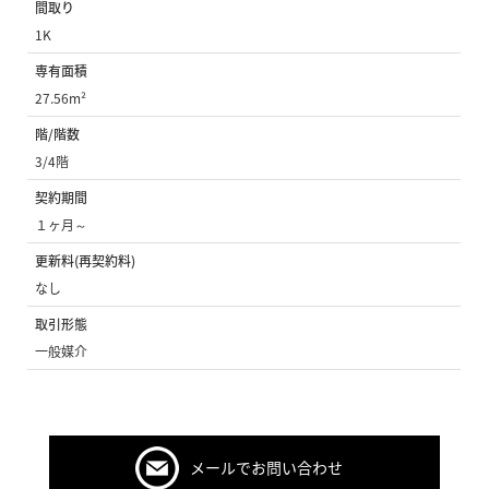
間取り
1K
専有面積
27.56m²
階/階数
3/4階
契約期間
１ヶ月～
更新料(再契約料)
なし
取引形態
一般媒介
メールでお問い合わせ