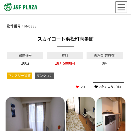
物件番号：
M-0333
スカイコート浜松町壱番館
部屋番号
賃料
管理費(共益費)
1002
18万5000円
0円
マンスリー賃貸
マンション
20