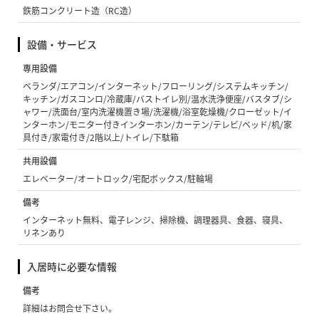
鉄筋コンクリート造（RC造）
設備・サービス
専用設備
ベランダ/エアコン/インターネット/フローリング/システムキッチン/
キッチン/ガスコンロ/冷蔵庫/バストイレ別/温水洗浄便座/バスタブ/シ
ャワー/洗面台/室内洗濯機置き場/洗濯機/浴室乾燥機/クローゼット/イ
ンターホン/モニター付きインターホン/カーテン/テレビ/ベッド/机/家
具付き/家電付き/2階以上/トイレ/下駄箱
共用設備
エレベーター/オートロック/宅配ボックス/駐輪場
備考
インターネット無料、電子レンジ、掃除機、調理器具、食器、寝具、
リネンあり
入居時に必要な情報
備考
詳細はお問合せ下さい。