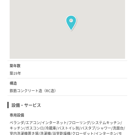
築年数
築19年
構造
鉄筋コンクリート造（RC造）
設備・サービス
専用設備
ベランダ/エアコン/インターネット/フローリング/システムキッチン/
キッチン/ガスコンロ/冷蔵庫/バストイレ別/バスタブ/シャワー/洗面台/
室内洗濯機置き場/洗濯機/浴室乾燥機/クローゼット/インターホン/モ