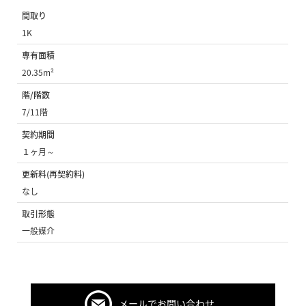
間取り
1K
専有面積
20.35m²
階/階数
7/11階
契約期間
１ヶ月～
更新料(再契約料)
なし
取引形態
一般媒介
メールでお問い合わせ