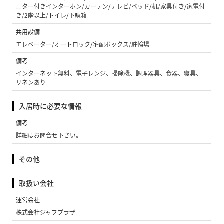
ニター付きインターホン/カーテン/テレビ/ベッド/机/家具付き/家電付
き/2階以上/トイレ/下駄箱
共用設備
エレベーター/オートロック/宅配ボックス/駐輪場
備考
インターネット無料、電子レンジ、掃除機、調理器具、食器、寝具、
リネンあり
入居時に必要な情報
備考
詳細はお問合せ下さい。
その他
取扱い会社
運営会社
株式会社ジャフプラザ