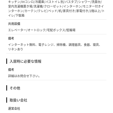
キッチン/IHコンロ/冷蔵庫/バストイレ別/バスタブ/シャワー/洗面台/
室内洗濯機置き場/洗濯機/クローゼット/インターホン/モニター付きイ
ンターホン/カーテン/テレビ/ベッド/机/家具付き/家電付き/2階以上/ト
イレ/下駄箱
共用設備
エレベーター/オートロック/宅配ボックス/駐輪場
備考
インターネット無料、電子レンジ、掃除機、調理器具、食器、寝具、
リネンあり
入居時に必要な情報
備考
詳細はお問合せ下さい。
その他
取扱い会社
運営会社