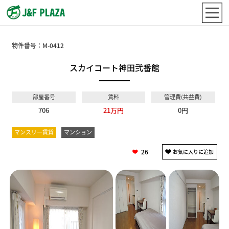
物件番号：
M-0412
スカイコート神田弐番館
部屋番号
賃料
管理費(共益費)
706
21万円
0円
マンスリー賃貸
マンション
26