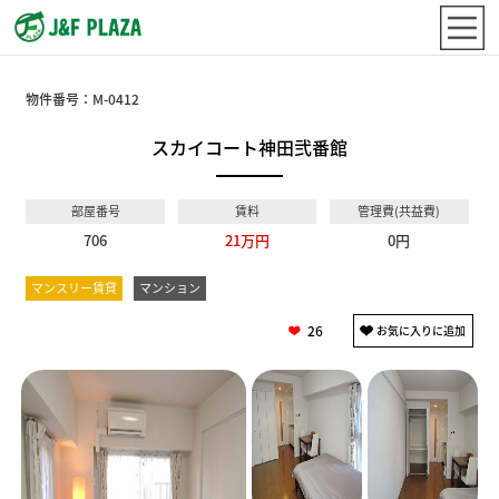
物件番号：
M-0412
スカイコート神田弐番館
部屋番号
賃料
管理費(共益費)
706
21万円
0円
マンスリー賃貸
マンション
26