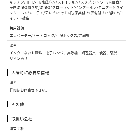
キッチン/IHコンロ/冷蔵庫/バストイレ別/バスタブ/シャワー/洗面台/
室内洗濯機置き場/洗濯機/クローゼット/インターホン/モニター付きイ
ンターホン/カーテン/テレビ/ベッド/机/家具付き/家電付き/2階以上/ト
イレ/下駄箱
共用設備
エレベーター/オートロック/宅配ボックス/駐輪場
備考
インターネット無料、電子レンジ、掃除機、調理器具、食器、寝具、
リネンあり
入居時に必要な情報
備考
詳細はお問合せ下さい。
その他
取扱い会社
運営会社