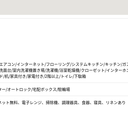
エアコン/インターネット/フローリング/システムキッチン/キッチン/ガ
洗面台/室内洗濯機置き場/洗濯機/浴室乾燥機/クローゼット/インターホ
ド/机/家具付き/家電付き/2階以上/トイレ/下駄箱
ター/オートロック/宅配ボックス/駐輪場
ネット無料、電子レンジ、掃除機、調理器具、食器、寝具、リネンあり