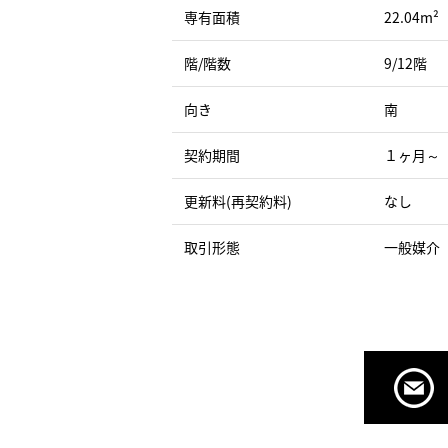
専有面積
22.04m²
階/階数
9/12階
向き
南
契約期間
１ヶ月～
更新料(再契約料)
なし
取引形態
一般媒介