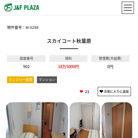
物件番号：
M-0298
スカイコート秋葉原
部屋番号
賃料
管理費(共益費)
902
18万5000円
0円
マンスリー賃貸
マンション
21