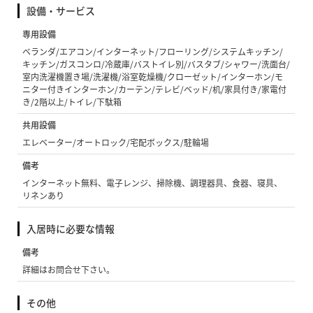
設備・サービス
専用設備
ベランダ/エアコン/インターネット/フローリング/システムキッチン/
キッチン/ガスコンロ/冷蔵庫/バストイレ別/バスタブ/シャワー/洗面台/
室内洗濯機置き場/洗濯機/浴室乾燥機/クローゼット/インターホン/モ
ニター付きインターホン/カーテン/テレビ/ベッド/机/家具付き/家電付
き/2階以上/トイレ/下駄箱
共用設備
エレベーター/オートロック/宅配ボックス/駐輪場
備考
インターネット無料、電子レンジ、掃除機、調理器具、食器、寝具、
リネンあり
入居時に必要な情報
備考
詳細はお問合せ下さい。
その他