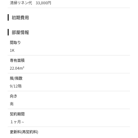
清掃リネン代 33,000円
初期費用
部屋情報
間取り
1K
専有面積
22.04m²
階/階数
9/12階
向き
南
契約期間
１ヶ月～
更新料(再契約料)