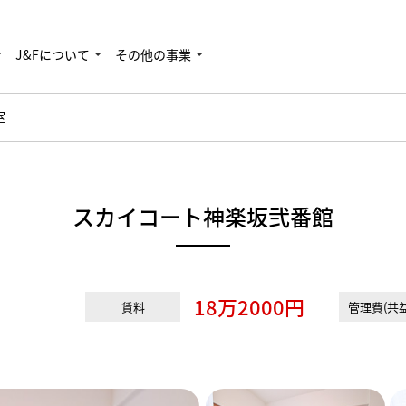
J&Fについて
その他の事業
室
スカイコート神楽坂弐番館
18万2000円
賃料
管理費(共益