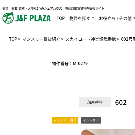
関東・関西(東京・大阪など)のシェアハウス。英語対応賃貸物件情報サイト
TOP
物件を探す
お役立ち / その他
TOP
>
マンスリー賃貸紹介
>
スカイコート神楽坂弐番館
> 602号
物件番号：
M-0279
602
部屋番号
マンスリー賃貸
マンション