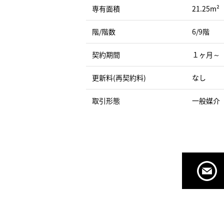
専有面積
21.25m²
階/階数
6/9階
契約期間
１ヶ月～
更新料(再契約料)
なし
取引形態
一般媒介