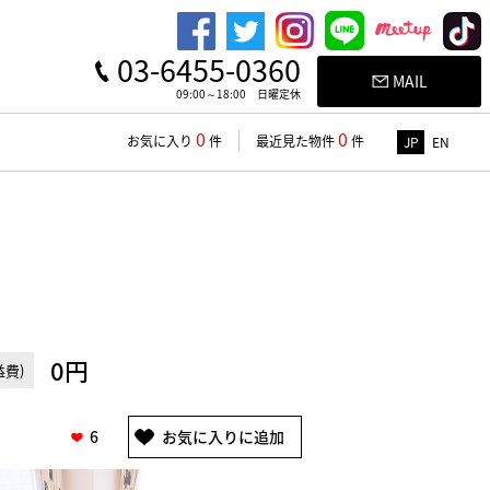
03-6455-0360
MAIL
09:00～18:00 日曜定休
0
0
お気に入り
件
最近見た物件
件
JP
EN
0円
費)
6