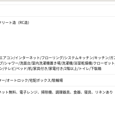
クリート造（RC造）
エアコン/インターネット/フローリング/システムキッチン/キッチン/ガ
ブ/シャワー/洗面台/室内洗濯機置き場/洗濯機/浴室乾燥機/クローゼッ
ン/テレビ/ベッド/机/家具付き/家電付き/2階以上/トイレ/下駄箱
ター/オートロック/宅配ボックス/駐輪場
ネット無料、電子レンジ、掃除機、調理器具、食器、寝具、リネンあり