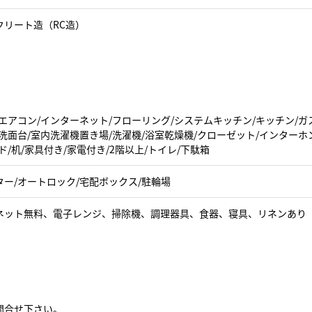
クリート造（RC造）
エアコン/インターネット/フローリング/システムキッチン/キッチン/ガ
洗面台/室内洗濯機置き場/洗濯機/浴室乾燥機/クローゼット/インターホ
ド/机/家具付き/家電付き/2階以上/トイレ/下駄箱
ター/オートロック/宅配ボックス/駐輪場
ネット無料、電子レンジ、掃除機、調理器具、食器、寝具、リネンあり
問合せ下さい。