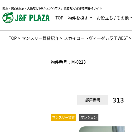
関東・関西(東京・大阪など)のシェアハウス。英語対応賃貸物件情報サイト
TOP
物件を探す
お役立ち / その他
TOP
>
マンスリー賃貸紹介
>
スカイコートヴィーダ五反田WEST
>
物件番号：
M-0223
313
部屋番号
マンスリー賃貸
マンション