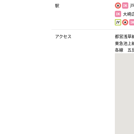
駅
戸
大崎広
アクセス
都営浅草
東急池上
各線 五