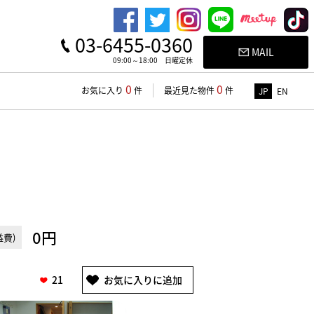
03-6455-0360
MAIL
09:00～18:00 日曜定休
0
0
お気に入り
件
最近見た物件
件
JP
EN
0円
費)
21