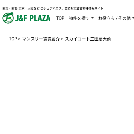
関東・関西(東京・大阪など)のシェアハウス。英語対応賃貸物件情報サイト
TOP
物件を探す
お役立ち / その他
TOP
>
マンスリー賃貸紹介
> スカイコート三田慶大前