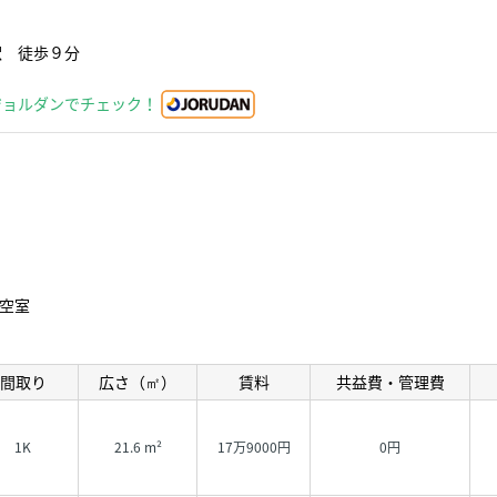
駅 徒歩９分
ジョルダンでチェック！
空室
間取り
広さ（㎡）
賃料
共益費・管理費
1K
21.6 m²
17万9000円
0円