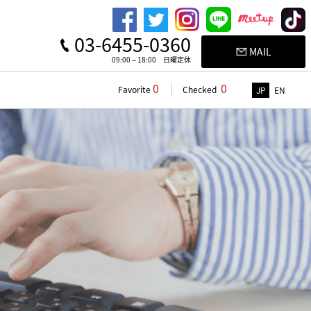
03-6455-0360
MAIL
09:00～18:00 日曜定休
0
0
Favorite
Checked
JP
EN