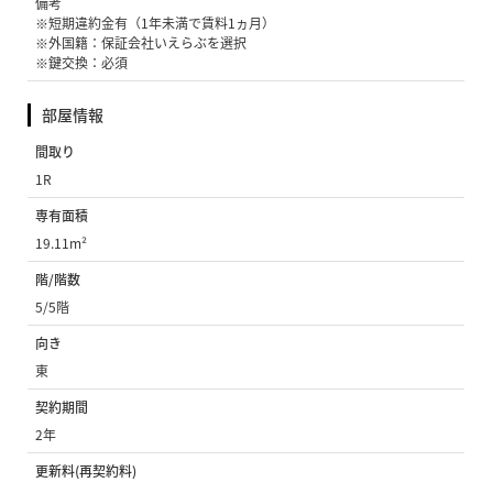
備考
※短期違約金有（1年未満で賃料1ヵ月）
※外国籍：保証会社いえらぶを選択
※鍵交換：必須
部屋情報
間取り
1R
専有面積
19.11m²
階/階数
5/5階
向き
東
契約期間
2年
更新料(再契約料)