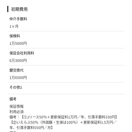
初期費用
仲介手数料
1ヶ月
保険料
1万5000円
保証会社利用料
6万3000円
鍵交換代
1万6500円
その他1
備考
保証情報
利用必須
備考：【①Jリース50％＋更新保証料1万円／年、引落手数料330円】
【②いえらぶ50％（外国籍・生保は100％）＋更新保証料1.5万円／
年、引落手数料550円／月】