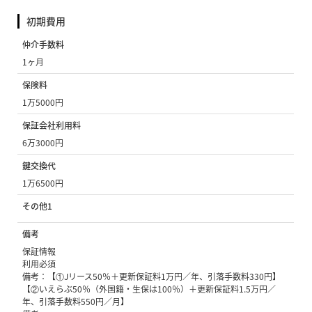
初期費用
仲介手数料
1ヶ月
保険料
1万5000円
保証会社利用料
6万3000円
鍵交換代
1万6500円
その他1
備考
保証情報
利用必須
備考：【①Jリース50％＋更新保証料1万円／年、引落手数料330円】
【②いえらぶ50％（外国籍・生保は100％）＋更新保証料1.5万円／
年、引落手数料550円／月】