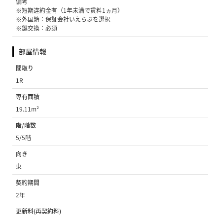
備考
※短期違約金有（1年未満で賃料1ヵ月）
※外国籍：保証会社いえらぶを選択
※鍵交換：必須
部屋情報
間取り
1R
専有面積
19.11m²
階/階数
5/5階
向き
東
契約期間
2年
更新料(再契約料)