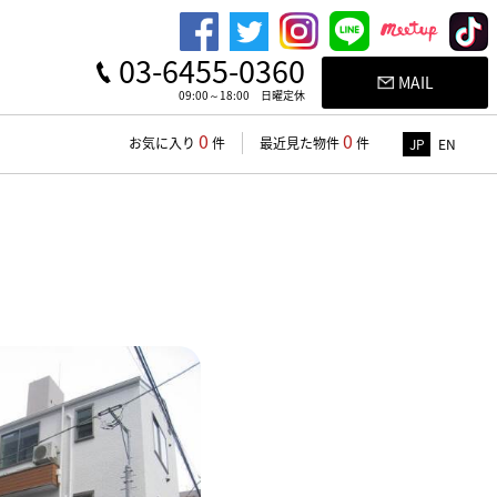
03-6455-0360
MAIL
09:00～18:00 日曜定休
0
0
お気に入り
件
最近見た物件
件
JP
EN