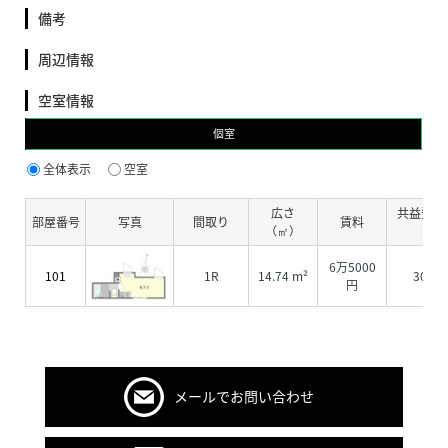
備考
周辺情報
空室情報
個室
全体表示
空室
広さ
共益費・
部屋番号
写真
間取り
賃料
（㎡）
費
6万5000
101
1R
14.74 m²
3000
円
メールでお問い合わせ