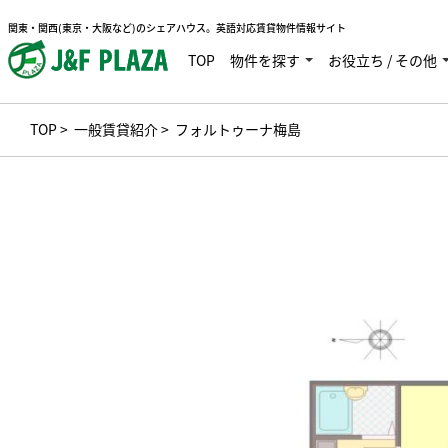
関東・関西(東京・大阪など)のシェアハウス。英語対応賃貸物件情報サイト
TOP
物件を探す
お役立ち / その他
TOP
>
一般賃貸紹介
> フォルトゥーナ梅島