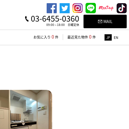
03-6455-0360
MAIL
09:00～18:00 日曜定休
0
0
お気に入り
件
最近見た物件
件
JP
EN