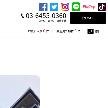
03-6455-0360
MAIL
09:00～18:00 日曜定休
0
0
お気に入り
件
最近見た物件
件
JP
EN