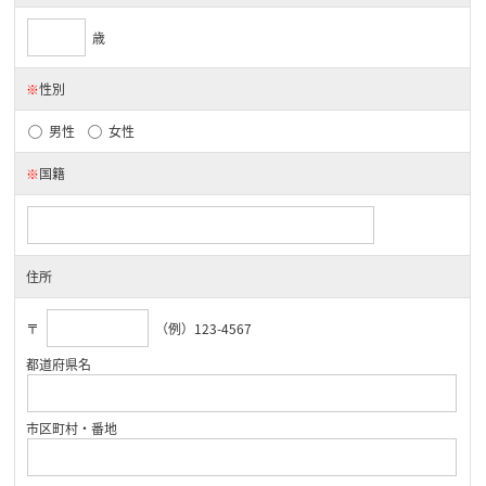
歳
※
性別
男性
女性
※
国籍
住所
〒
（例）123-4567
都道府県名
市区町村・番地