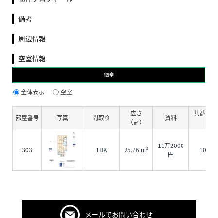
備考
周辺情報
空室情報
個室
全体表示
空室
広さ
共益費・
部屋番号
写真
間取り
賃料
（㎡）
費
11万2000
303
1DK
25.76 m²
1000
円
メールでお問い合わせ