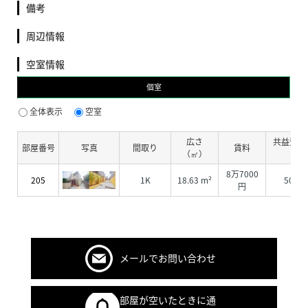
備考
周辺情報
空室情報
個室
全体表示
空室
広さ
共益費・
部屋番号
写真
間取り
賃料
（㎡）
費
8万7000
205
1K
18.63 m²
5000
円
メールでお問い合わせ
部屋が空いたときに通