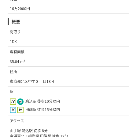
16万2000円
概要
間取り
1DK
専有面積
35.04 m²
住所
東京都北区中里３丁目18-4
駅
駒込駅 徒歩10分以内
田端駅 徒歩15分以内
アクセス
山手線 駒込駅 徒歩 8分
京浜東北・根岸線 田端駅 徒歩 12分