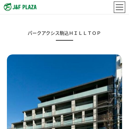
パークアクシス駒込ＨＩＬＬＴＯＰ