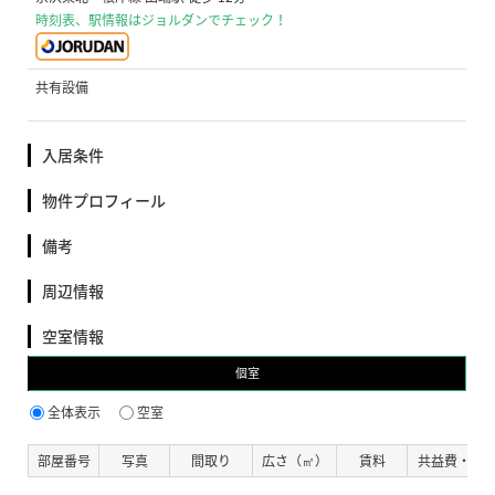
時刻表、駅情報はジョルダンでチェック！
共有設備
入居条件
物件プロフィール
備考
周辺情報
空室情報
個室
全体表示
空室
部屋番号
写真
間取り
広さ（㎡）
賃料
共益費・管