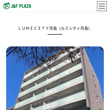
ＬＵＭＩＣＩＴＹ月島（ルミシティ月島）